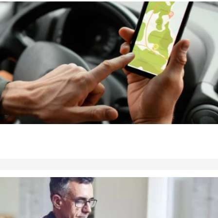
Her bor vi
Taastrup Hovedgade 129A
2630 Taastrup
Klinikken er placeret på 1.sal.
Der er ikke elevator adgang.
Tidsbestilling