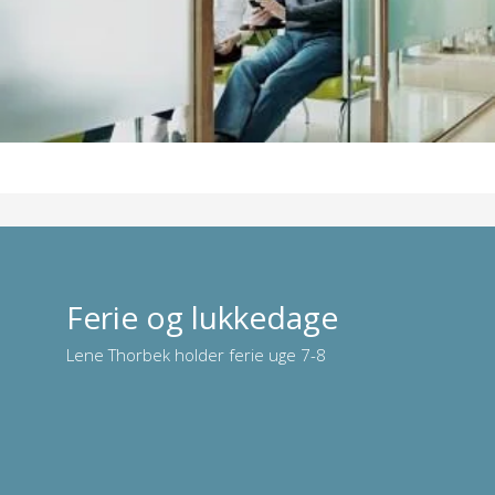
Det er muligt at parkere gratis på nogle af de
omkringliggende veje i 2 timer.
Ferie og lukkedage
Lene Thorbek holder ferie uge 7-8