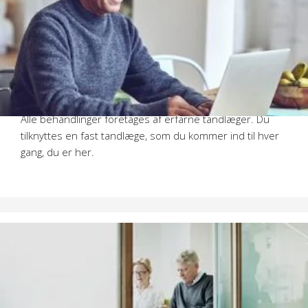
Når du skal bestille tid, skal du ringe til os på 43994369.
Telefonen er åben fra mandag til fredag fra kl. 9.00
Vi har åbent for nye patienter, og ser frem til at give dig
den bedste behandling.
Alle behandlinger foretages af erfarne tandlæger. Du
tilknyttes en fast tandlæge, som du kommer ind til hver
gang, du er her.
Parkering
I gården bag bygningen er der betalingsparkering i maks.
2 timer med EasyPark.